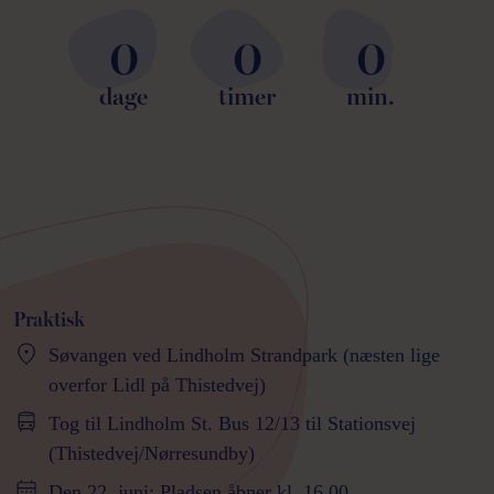
0
0
0
dage
timer
min.
Praktisk
Søvangen ved Lindholm Strandpark (næsten lige
overfor Lidl på Thistedvej)
Tog til Lindholm St. Bus 12/13 til Stationsvej
(Thistedvej/Nørresundby)
Den 22. juni: Pladsen åbner kl. 16.00