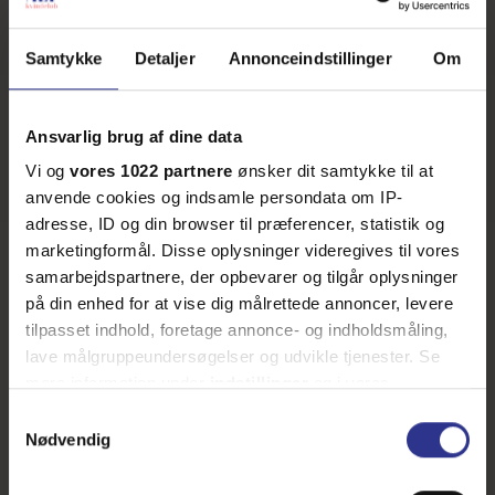
Samtykke
Detaljer
Annonceindstillinger
Om
Ansvarlig brug af dine data
Vi og
vores 1022 partnere
ønsker dit samtykke til at
anvende cookies og indsamle persondata om IP-
adresse, ID og din browser til præferencer, statistik og
marketingformål. Disse oplysninger videregives til vores
samarbejdspartnere, der opbevarer og tilgår oplysninger
på din enhed for at vise dig målrettede annoncer, levere
tilpasset indhold, foretage annonce- og indholdsmåling,
lave målgruppeundersøgelser og udvikle tjenester. Se
mere information under
indstillinger
og i vores
persondatapolitik. Du kan altid trække dit samtykke
Samtykkevalg
tilbage eller ændre indstillinger fra vores
Nødvendig
"Cookiedeklaration", eller ved at trykke på "Privacy
trigger" ikonet.