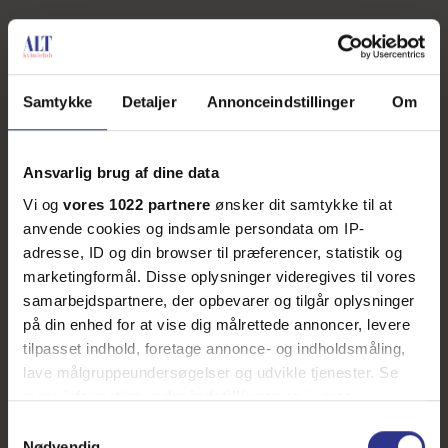
Samtykke
Detaljer
Annonceindstillinger
Om
Ansvarlig brug af dine data
Vi og
vores 1022 partnere
ønsker dit samtykke til at
anvende cookies og indsamle persondata om IP-
adresse, ID og din browser til præferencer, statistik og
marketingformål. Disse oplysninger videregives til vores
samarbejdspartnere, der opbevarer og tilgår oplysninger
på din enhed for at vise dig målrettede annoncer, levere
tilpasset indhold, foretage annonce- og indholdsmåling,
lave målgruppeundersøgelser og udvikle tjenester. Se
mere information under
indstillinger
og i vores
persondatapolitik. Du kan altid trække dit samtykke
Samtykkevalg
tilbage eller ændre indstillinger fra vores
Nødvendig