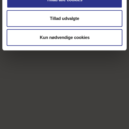
og cookies fra tredjeparter til at optimere dit besøg på
vores hjemmeside ved at sikre funktionalitet, generere
Tillad udvalgte
statistik og huske dine præferencer samt til brug for
markedsføring, så vi kan optimere vores reklametiltag på
sociale medier og til at vise dig funktioner i forbindelse
Kun nødvendige cookies
med sociale medier.
Du kan til enhver tid trække dit samtykke tilbage. Du skal
være opmærksom på, at vores hjemmeside muligvis ikke
fungerer optimalt, hvis du ikke accepterer cookies eller
tilbagetrækker et samtykke. Du kan læse mere om vores
brug af cookies og behandling af dine personoplysninger i
forbindelse hermed i både
vores
privatlivspolitik
og
cookiepolitik
.