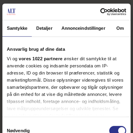
Samtykke
Detaljer
Annonceindstillinger
Om
Ansvarlig brug af dine data
Vi og
vores 1022 partnere
ønsker dit samtykke til at
anvende cookies og indsamle persondata om IP-
adresse, ID og din browser til præferencer, statistik og
marketingformål. Disse oplysninger videregives til vores
samarbejdspartnere, der opbevarer og tilgår oplysninger
på din enhed for at vise dig målrettede annoncer, levere
tilpasset indhold, foretage annonce- og indholdsmåling,
lave målgruppeundersøgelser og udvikle tjenester. Se
mere information under
indstillinger
og i vores
persondatapolitik. Du kan altid trække dit samtykke
Samtykkevalg
tilbage eller ændre indstillinger fra vores
Nødvendig