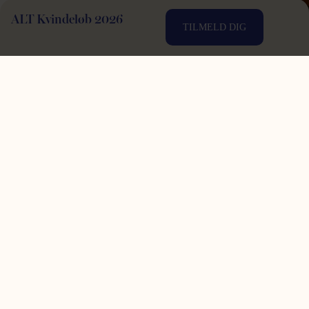
ALT Kvindeløb 2026
TILMELD DIG
Den sunde picnic pakke
Pakken indeholder:
Kyllingesalat med tomat, salat, mozzarella
og grøn basilikums pesto, en lækker
chokorug og en forfriskende gulerodsjuice.
149 kr.