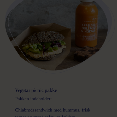
Vegetar picnic pakke
Pakken indeholder:
Chiabrødssandwich med hummus, frisk
tomat og sprød salat, en lækker