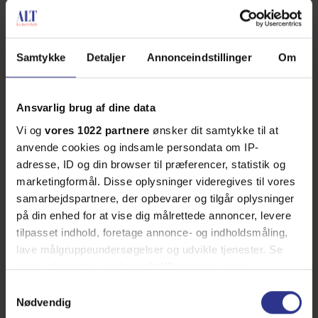
Samtykke
Detaljer
Annonceindstillinger
Om
Ansvarlig brug af dine data
Vi og
vores 1022 partnere
ønsker dit samtykke til at
anvende cookies og indsamle persondata om IP-
adresse, ID og din browser til præferencer, statistik og
marketingformål. Disse oplysninger videregives til vores
samarbejdspartnere, der opbevarer og tilgår oplysninger
på din enhed for at vise dig målrettede annoncer, levere
tilpasset indhold, foretage annonce- og indholdsmåling,
lave målgruppeundersøgelser og udvikle tjenester. Se
mere information under
indstillinger
og i vores
persondatapolitik. Du kan altid trække dit samtykke
Samtykkevalg
tilbage eller ændre indstillinger fra vores
Nødvendig
"Cookiedeklaration", eller ved at trykke på "Privacy