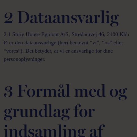
2 Dataansvarlig
2.1 Story House Egmont A/S, Strødamvej 46, 2100 Kbh
Ø er den dataansvarlige (heri benævnt “vi”, “os” eller
“vores”). Det betyder, at vi er ansvarlige for dine
personoplysninger.
3 Formål med og
grundlag for
indsamling af