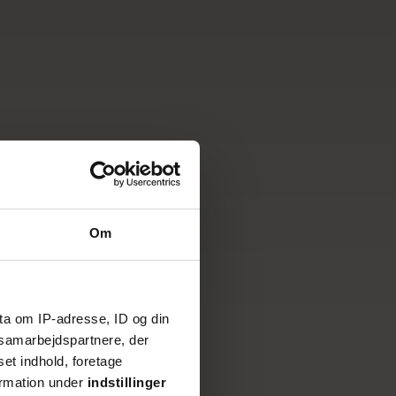
Om
ta om IP-adresse, ID og din
s samarbejdspartnere, der
set indhold, foretage
ormation under
indstillinger