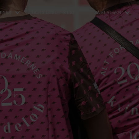
BYER
ÅRETS LØBE-T-SHIRT
PÅ PLADSEN